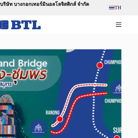
Skip
บริษัท บางกอกเทอร์มินอลโลจิสติกส์ จำกัด
TH
to
content