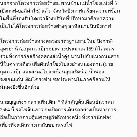
นอกจากโครงการก่อสร้างสะพานข้ามแม่นํ้าโขงแห่งที่ 5
(บึงกาฬ-บอลิคำไซ) แล้ว จังหวัดบึงกาฬเตรียมความพร้อม
ในพื้นที่รองรับ โดยว่าจ้างบริษัทที่ปรึกษามาศึกษาความ
เป็นไปได้โครงการก่อสร้างต่างๆ อาทิสนามบินบึงกาฬ
โครงการก่อสร้างทางหลวงมาตรฐานสายใหม่ บึงกาฬ-
อุดรธานี (อ.กุมภวาปี) ระยะทางประมาณ 159 กิโลเมตร
รวมทั้งการก่อสร้างคลองส่งนํ้าคู่ขนานไปกับแนวถนนสาย
นี้ในคราวเดียว เพื่อผันนํ้าโขงไปลงอ่างหนองหาน (ฝาย
กุมภวาปี) และส่งต่อไปลงเขื่อนอุบลรัตน์ อ.นํ้าพอง
จ.ขอนแก่น เติมโครงข่ายชลประทานในภาคอีสานให้
มั่นคงยิ่งขึ้นอีกด้วย
นายบุญเพ็งฯ กล่าวเพิ่มเติม “ ที่สำคัญต้นเดือนธันวาคม
2564 นี้ รถไฟจีน-ลาว จะเปิดการเดินรถอย่างเป็นทางการ
ถือเป็นการกระตุ้นเศรษฐกิจอีกทางหนึ่ง ทั้งจากนักท่อง
เที่ยวที่จะเดินทางมากับขบวนรถไฟ