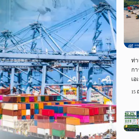
ท่า
กา
เอเ
15 