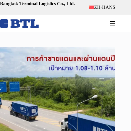
跳
Bangkok Terminal Logistics Co., Ltd.
ZH-HANS
至
内
容