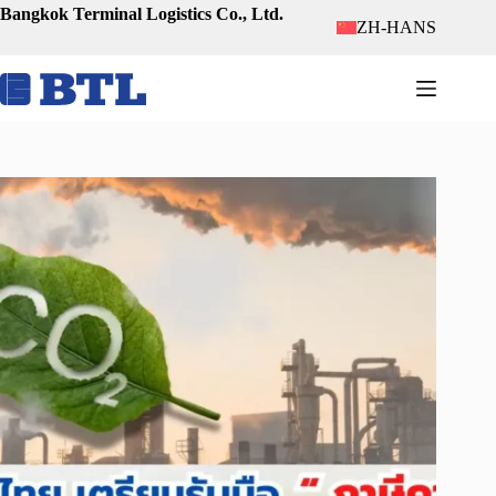
跳
Bangkok Terminal Logistics Co., Ltd.
ZH-HANS
至
内
容