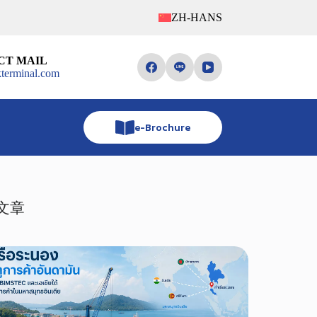
ZH-HANS
CT MAIL
terminal.com
e-Brochure
文章