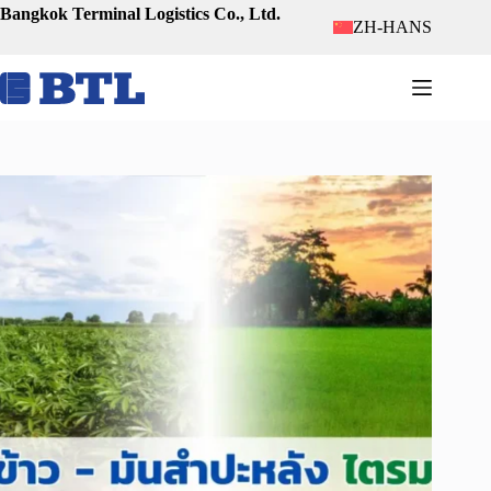
跳
Bangkok Terminal Logistics Co., Ltd.
ZH-HANS
至
内
容