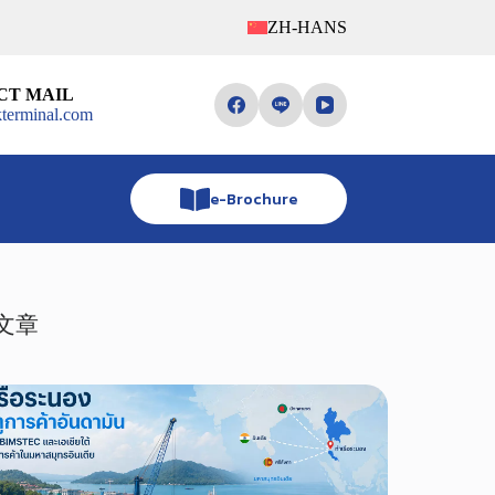
ZH-HANS
CT MAIL
terminal.com
e-Brochure
文章