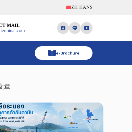
ZH-HANS
CT MAIL
terminal.com
e-Brochure
文章