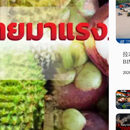
拉
B
20