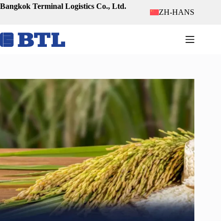
跳
Bangkok Terminal Logistics Co., Ltd.
ZH-HANS
至
内
容