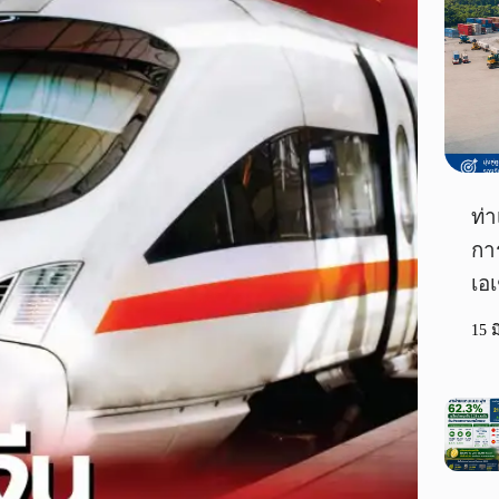
ท่า
กา
เอเ
15 