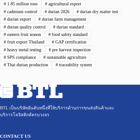
#
1.85 million tons
#
agricultural export
#
cadmium control
#
durian 2026
#
durian dry matter test
#
durian export
#
durian farm management
#
durian quality control
#
durian standard
#
eastern fruit season
#
food safety standard
#
fruit export Thailand
#
GAP certification
#
heavy metal testing
#
pre harvest inspection
#
SPS compliance
#
sustainable agriculture
#
Thai durian production
#
traceability system
BTL เป็นบริษัทอันดับหนึ่งที่ให้บริการด้านการขนส่งสินค้าและ
บริการโลจิสติกส์ครบวงจร
CONTACT US