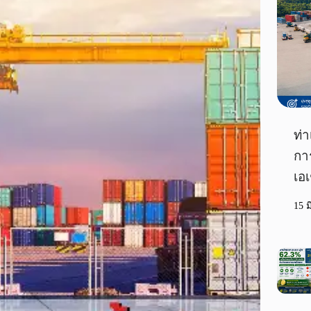
ท่า
กา
เอเ
15 