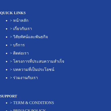
QUICK LINKS
>
หน้าหลัก
>
เกี่ยวกับเรา
>
วิสัยทัศน์และพันธกิจ
>
บริการ
>
ติดต่อเรา
>
โครงการที่ประสบความสำเร็จ
>
บทความที่เป็นประโยชน์
>
ร่วมงานกับเรา
SUPPORT
>
TERM & CONDITIONS
>
PRIVACY POLICY