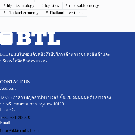
#
high technology
#
logistics
#
renewable energy
#
Thailand economy
#
Thailand investment
BTL เป็นบริษัทอันดับหนึ่งที่ให้บริการด้านการขนส่งสินค้าและ
บริการโลจิสติกส์ครบวงจร
CONTACT US
Address :
127/25 อาคารปัญจธานีทาวเวอร์ ชั้น 20 ถนนนนทรี แขวงช่อง
นนทรี เขตยาวนาวา กรุงเทพ 10120
Phone Call :
+
662-681-2005-9
Email :
info@bkkterminal.com