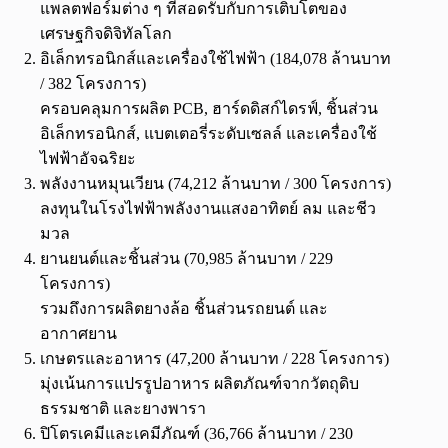
แพลตฟอร์มต่าง ๆ ที่สอดรับกับการเติบโตของ
เศรษฐกิจดิจิทัลโลก
อิเล็กทรอนิกส์และเครื่องใช้ไฟฟ้า (184,078 ล้านบาท
/ 382 โครงการ)
ครอบคลุมการผลิต PCB, ฮาร์ดดิสก์ไดรฟ์, ชิ้นส่วน
อิเล็กทรอนิกส์, แบตเตอรี่ระดับเซลล์ และเครื่องใช้
ไฟฟ้าอัจฉริยะ
พลังงานหมุนเวียน (74,212 ล้านบาท / 300 โครงการ)
ลงทุนในโรงไฟฟ้าพลังงานแสงอาทิตย์ ลม และชีว
มวล
ยานยนต์และชิ้นส่วน (70,985 ล้านบาท / 229
โครงการ)
รวมถึงการผลิตยางล้อ ชิ้นส่วนรถยนต์ และ
อากาศยาน
เกษตรและอาหาร (47,200 ล้านบาท / 228 โครงการ)
มุ่งเน้นการแปรรูปอาหาร ผลิตภัณฑ์จากวัตถุดิบ
ธรรมชาติ และยางพารา
ปิโตรเคมีและเคมีภัณฑ์ (36,766 ล้านบาท / 230