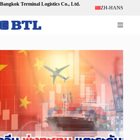
跳
Bangkok Terminal Logistics Co., Ltd.
ZH-HANS
至
内
容