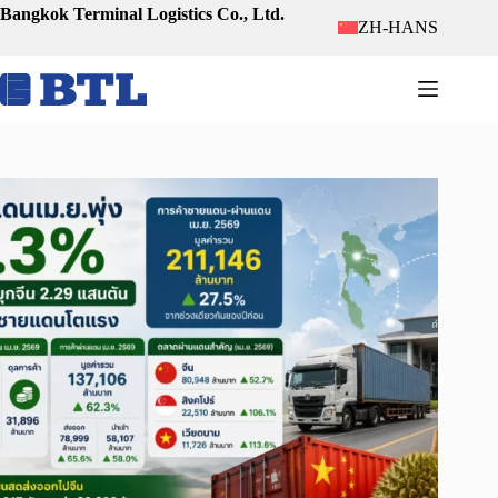
跳
Bangkok Terminal Logistics Co., Ltd.
ZH-HANS
至
内
容