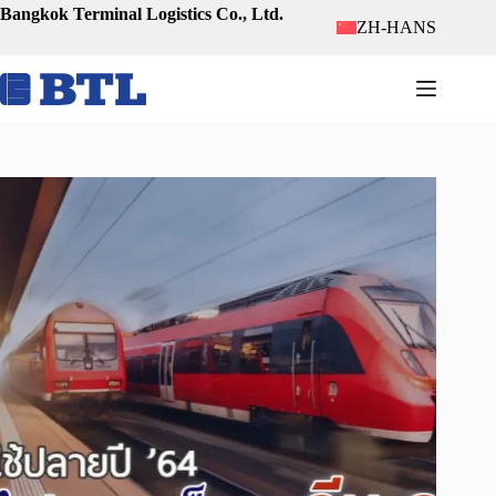
跳
Bangkok Terminal Logistics Co., Ltd.
ZH-HANS
至
内
容