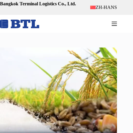
跳
Bangkok Terminal Logistics Co., Ltd.
ZH-HANS
至
内
容