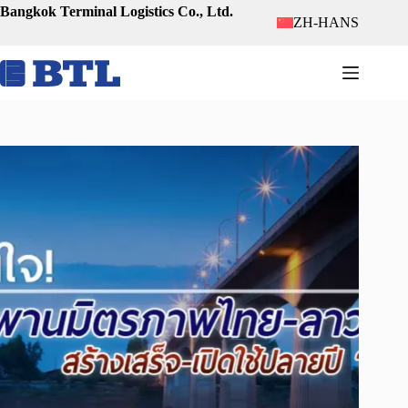
跳
Bangkok Terminal Logistics Co., Ltd.
ZH-HANS
至
内
容