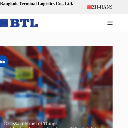
跳
Bangkok Terminal Logistics Co., Ltd.
ZH-HANS
至
内
容