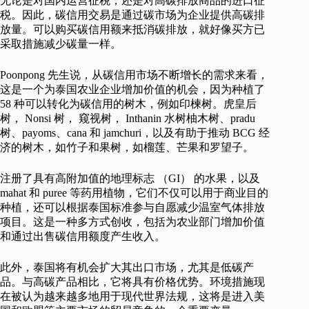
无论是对国内运营征税，还是对高碳排放商品的进口征
税。因此，碳信用交易是通过碳市场为企业提供高碳排
放量。可以购买碳信用额来抵消碳排放，就好像买方已
采取措施减少碳量一样。
Poonpong 先生说，从碳信用市场不断增长的需求来看，
这是一个为泰国农业企业增加价值的机会，因为种植了
58 种可以转化为碳信用的树木，例如印楝树。虎皇后
树， Nonsi 树， 窥视树， Inthanin 水树柚木树、pradu
树、payoms、cana 和 jamchuri，以及有助于推动 BCG 经
济的树木，如竹子和果树，如榴莲、芒果和罗望子。
注册了具有高附加值的地理标志 （GI） 的水果，以及
mahat 和 puree 等药用植物，它们不仅可以用于商业目的
种植，还可以根据泰国标准参与自愿减少温室气体排放
项目。这是一种多方式创收，包括为农业部门增加价值
和通过出售碳信用额度产生收入。
此外，泰国将有机会扩大其出口市场，尤其是低碳产
品。与高碳产品相比，它将具有价格优势。环境措施现
在被认为越来越多地用于现代世界法规，这将是进入美