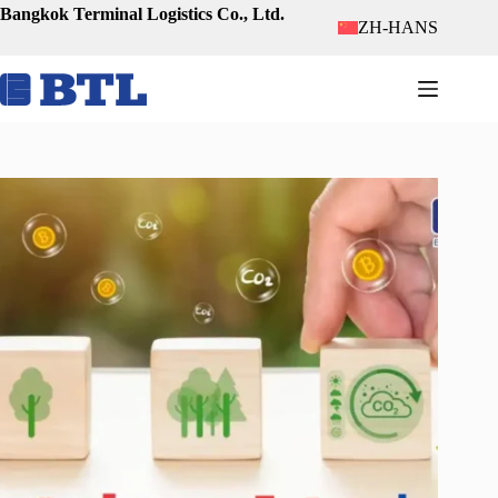
跳
Bangkok Terminal Logistics Co., Ltd.
ZH-HANS
至
内
容