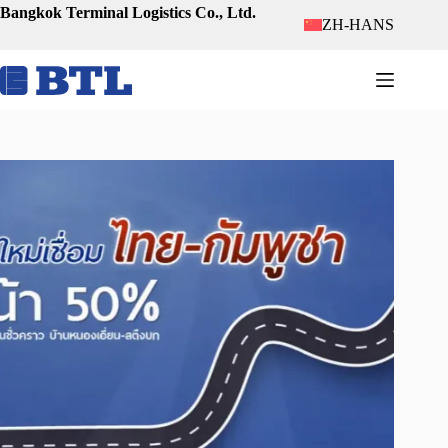
跳
Bangkok Terminal Logistics Co., Ltd.
ZH-HANS
至
内
容