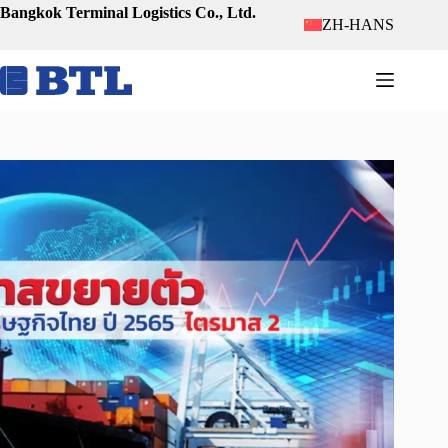
跳
Bangkok Terminal Logistics Co., Ltd.
ZH-HANS
至
内
容